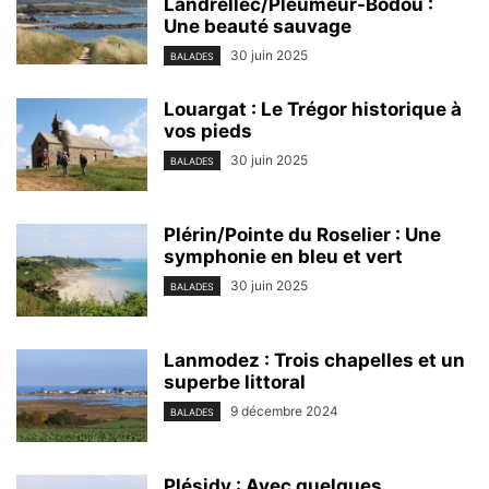
Landrellec/Pleumeur-Bodou :
Une beauté sauvage
30 juin 2025
BALADES
Louargat : Le Trégor historique à
vos pieds
30 juin 2025
BALADES
Plérin/Pointe du Roselier : Une
symphonie en bleu et vert
30 juin 2025
BALADES
Lanmodez : Trois chapelles et un
superbe littoral
9 décembre 2024
BALADES
Plésidy : Avec quelques