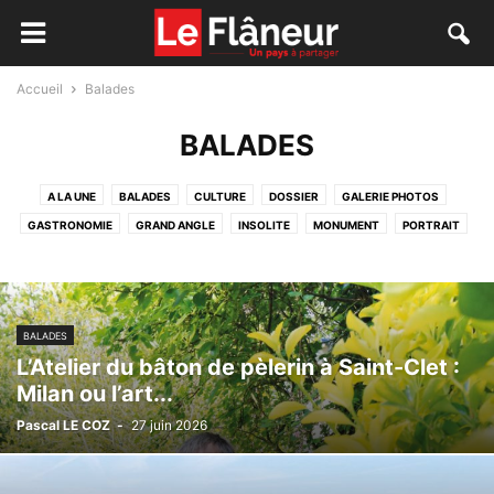
Accueil
Balades
BALADES
A LA UNE
BALADES
CULTURE
DOSSIER
GALERIE PHOTOS
GASTRONOMIE
GRAND ANGLE
INSOLITE
MONUMENT
PORTRAIT
BALADES
L’Atelier du bâton de pèlerin à Saint-Clet :
Milan ou l’art...
Pascal LE COZ
-
27 juin 2026