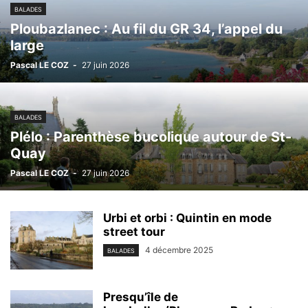
BALADES
Ploubazlanec : Au fil du GR 34, l’appel du
large
Pascal LE COZ
-
27 juin 2026
BALADES
Plélo : Parenthèse bucolique autour de St-
Quay
Pascal LE COZ
-
27 juin 2026
Urbi et orbi : Quintin en mode
street tour
4 décembre 2025
BALADES
Presqu’île de