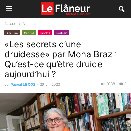
Accueil
A la une
A la une
Culture
Insolite
Portrait
«Les secrets d’une
druidesse» par Mona Braz :
Qu’est-ce qu’être druide
aujourd’hui ?
2038
0
par
Pascal LE COZ
-
29 juin 2023