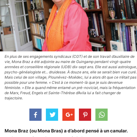
En plus de ses engagements syndicaux (CGT) et de son travail d’auxiliaire de
vie, Mona Braz a été adjointe au maire de Guingamp pendant vingt-quatre
annnées et conseillère régionale (UDB) dix-sept ans. Elle est aussi astrologue,
psycho-généalogiste et... druidesse. À douze ans, elle se serait bien vue curé.
Mais celui de son village, Plounévez-Moëdec, lui a alors dit que ce n’était pas
possible pour une femme. « C’est à ce moment-là que je suis devenue
féministe. » Elle a quand même entamé un pré-noviciat, mais la fréquentation
de Marx, Freud, Engels et Sainte-Thérèse d’Avila lui a fait changer de
trajectoire.
Mona Braz (ou Mona Bras) a d’abord pensé à un canular.