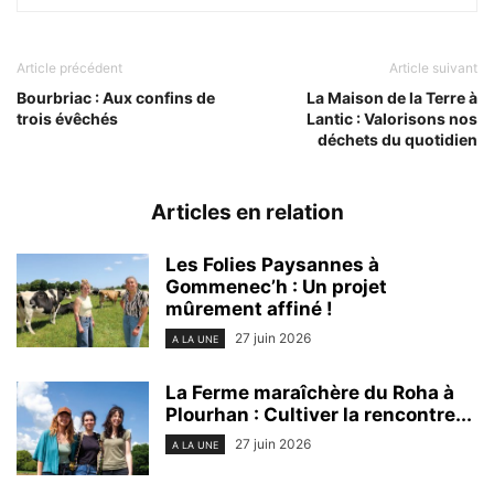
Article précédent
Article suivant
Bourbriac : Aux confins de
La Maison de la Terre à
trois évêchés
Lantic : Valorisons nos
déchets du quotidien
Articles en relation
Les Folies Paysannes à
Gommenec’h : Un projet
mûrement affiné !
27 juin 2026
A LA UNE
La Ferme maraîchère du Roha à
Plourhan : Cultiver la rencontre...
27 juin 2026
A LA UNE