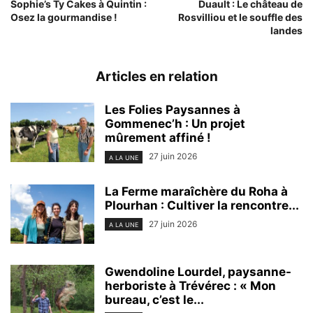
Sophie’s Ty Cakes à Quintin :
Duault : Le château de
Osez la gourmandise !
Rosvilliou et le souffle des
landes
Articles en relation
Les Folies Paysannes à
Gommenec’h : Un projet
mûrement affiné !
27 juin 2026
A LA UNE
La Ferme maraîchère du Roha à
Plourhan : Cultiver la rencontre...
27 juin 2026
A LA UNE
Gwendoline Lourdel, paysanne-
herboriste à Trévérec : « Mon
bureau, c’est le...