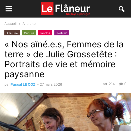
Accueil
A la une
A la une
Culture
Insolite
Portrait
« Nos aîné.e.s, Femmes de la
terre » de Julie Grossetête :
Portraits de vie et mémoire
paysanne
214
0
par
Pascal LE COZ
-
27 mars 2026