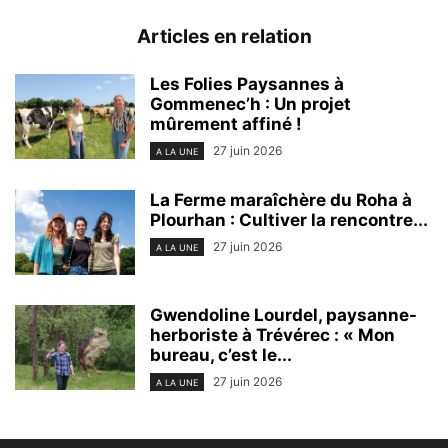
Articles en relation
Les Folies Paysannes à
Gommenec’h : Un projet
mûrement affiné !
27 juin 2026
A LA UNE
La Ferme maraîchère du Roha à
Plourhan : Cultiver la rencontre...
27 juin 2026
A LA UNE
Gwendoline Lourdel, paysanne-
herboriste à Trévérec : « Mon
bureau, c’est le...
27 juin 2026
A LA UNE