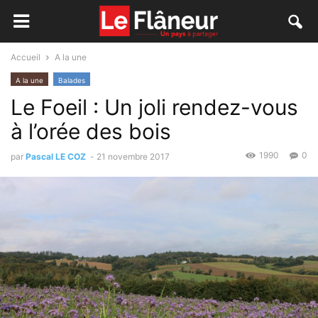
Accueil
A la une
A la une
Balades
Le Foeil : Un joli rendez-vous
à l’orée des bois
1990
0
par
Pascal LE COZ
-
21 novembre 2017