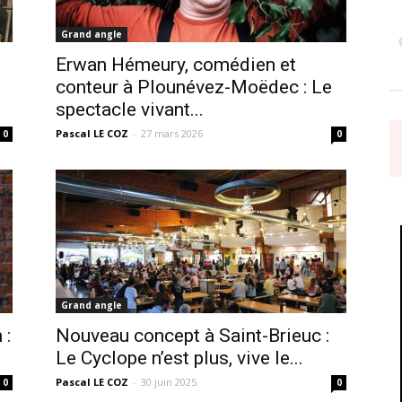
Grand angle
Erwan Hémeury, comédien et
conteur à Plounévez-Moëdec : Le
spectacle vivant...
Pascal LE COZ
-
27 mars 2026
0
0
Grand angle
 :
Nouveau concept à Saint-Brieuc :
Le Cyclope n’est plus, vive le...
Pascal LE COZ
-
30 juin 2025
0
0