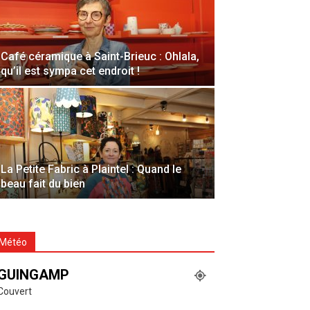
Café céramique à Saint-Brieuc : Ohlala,
qu’il est sympa cet endroit !
La Petite Fabric à Plaintel : Quand le
beau fait du bien
Météo
GUINGAMP
Couvert