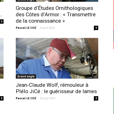
Groupe d’Études Ornithologiques
.
des Côtes d’Armor : « Transmettre
de la connaissance »
0
Pascal LE COZ
-
4 avril 2022
0
Grand angle
O
Jean-Claude Wolf, rémouleur à
Plélo JiCé : le guérisseur de lames
Pascal LE COZ
-
29 juin 2021
0
0