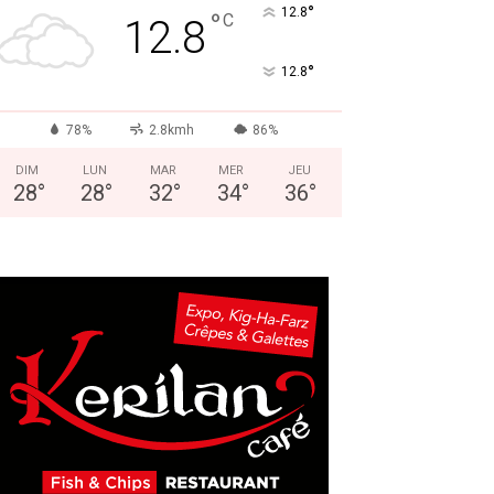
°
12.8
°
C
12.8
°
12.8
78%
2.8kmh
86%
DIM
LUN
MAR
MER
JEU
28
°
28
°
32
°
34
°
36
°