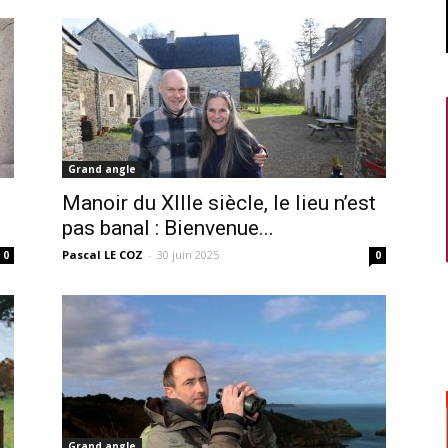
Grand angle
Manoir du XIIIe siècle, le lieu n’est
pas banal : Bienvenue...
Pascal LE COZ
-
30 juin 2025
0
0
Grand angle