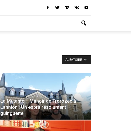
ALÉATOIRE
La Mutante – Manoir de Trorozec à
Lannion : Un esprit résolument
guinguette