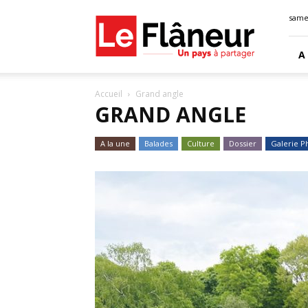
Le
samed
Flaneur
A
Accueil
Grand angle
GRAND ANGLE
A la une
Balades
Culture
Dossier
Galerie P