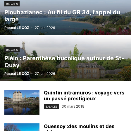
BALADES
Ploubazlanec : Au fil du GR 34, l’appel du
large
Pascal LE COZ
-
27 juin 2026
BALADES
Plélo : Parenthèse bucolique autour de St-
Quay
Pascal LE COZ
-
27 juin 2026
Quintin intramuros : voyage vers
un passé prestigieux
30 mars 2018
BALADES
Quessoy :des moulins et des