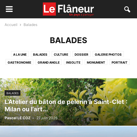
Accueil
Balades
BALADES
A LA UNE
BALADES
CULTURE
DOSSIER
GALERIE PHOTOS
GASTRONOMIE
GRAND ANGLE
INSOLITE
MONUMENT
PORTRAIT
BALADES
L’Atelier du bâton de pèlerin à Saint-Clet :
Milan ou l’art...
Pascal LE COZ
-
27 juin 2026